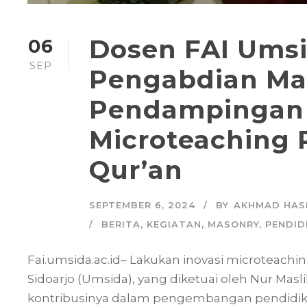
Dosen FAI Umsi
06
SEP
Pengabdian Ma
Pendampingan 
Microteaching 
Qur’an
SEPTEMBER 6, 2024
BY
AKHMAD HAS
BERITA
,
KEGIATAN
,
MASONRY
,
PENDID
Fai.umsida.ac.id– Lakukan inovasi microteach
Sidoarjo (Umsida), yang diketuai oleh Nur Ma
kontribusinya dalam pengembangan pendidik