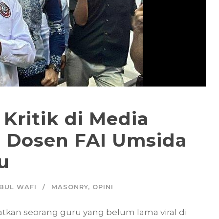
 Kritik di Media
an Dosen FAI Umsida
u
BUL WAFI
MASONRY
,
OPINI
atkan seorang guru yang belum lama viral di