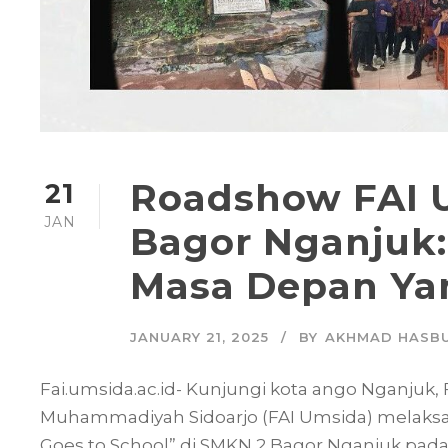
Roadshow FAI 
21
JAN
Bagor Nganjuk
Masa Depan Ya
JANUARY 21, 2025
BY
AKHMAD HASBU
Fai.umsida.ac.id- Kunjungi kota ango Nganjuk,
Muhammadiyah Sidoarjo (FAI Umsida) melaksa
Goes to School” di SMKN 2 Bagor Nganjuk pada 