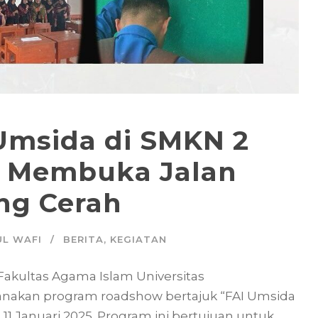
Umsida di SMKN 2
: Membuka Jalan
ng Cerah
L WAFI
BERITA
,
KEGIATAN
 Fakultas Agama Islam Universitas
nakan program roadshow bertajuk “FAI Umsida
11 Januari 2025. Program ini bertujuan untuk