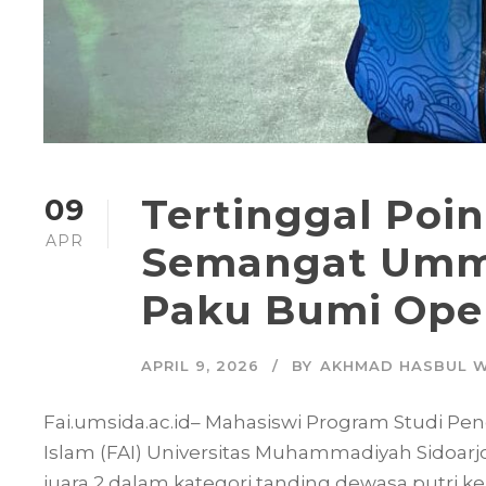
Tertinggal Poi
09
APR
Semangat Ummu
Paku Bumi Ope
APRIL 9, 2026
BY
AKHMAD HASBUL W
Fai.umsida.ac.id– Mahasiswi Program Studi Pe
Islam (FAI) Universitas Muhammadiyah Sidoarj
juara 2 dalam kategori tanding dewasa putri 