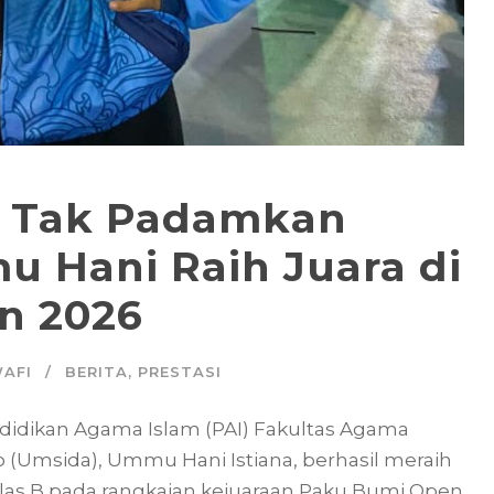
n Tak Padamkan
 Hani Raih Juara di
n 2026
AFI
BERITA
,
PRESTASI
ndidikan Agama Islam (PAI) Fakultas Agama
o (Umsida), Ummu Hani Istiana, berhasil meraih
kelas B pada rangkaian kejuaraan Paku Bumi Open