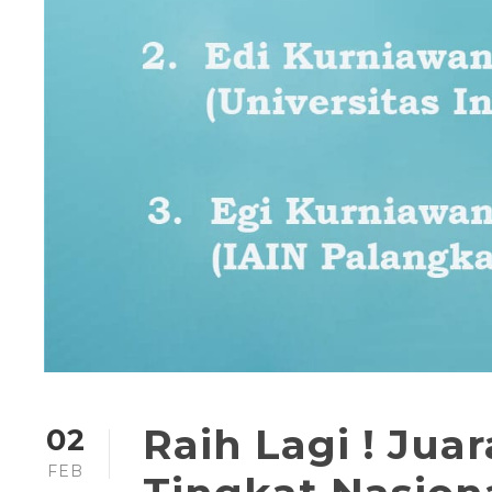
Raih Lagi ! Jua
02
FEB