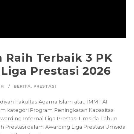
 Raih Terbaik 3 PK
iga Prestasi 2026
FI
BERITA
,
PRESTASI
diyah Fakultas Agama Islam atau IMM FAI
lam kategori Program Peningkatan Kapasitas
arding Internal Liga Prestasi Umsida Tahun
ih Prestasi dalam Awarding Liga Prestasi Umsida