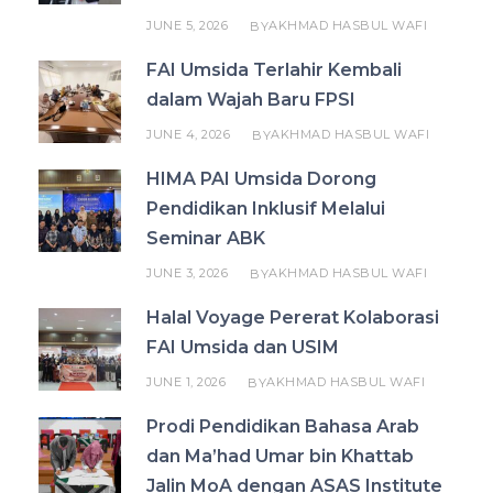
JUNE 5, 2026
AKHMAD HASBUL WAFI
BY
FAI Umsida Terlahir Kembali
dalam Wajah Baru FPSI
JUNE 4, 2026
AKHMAD HASBUL WAFI
BY
HIMA PAI Umsida Dorong
Pendidikan Inklusif Melalui
Seminar ABK
JUNE 3, 2026
AKHMAD HASBUL WAFI
BY
Halal Voyage Pererat Kolaborasi
FAI Umsida dan USIM
JUNE 1, 2026
AKHMAD HASBUL WAFI
BY
Prodi Pendidikan Bahasa Arab
dan Ma’had Umar bin Khattab
Jalin MoA dengan ASAS Institute