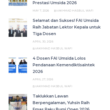
Prestasi Umsida 2026
MAY 7, 2026
AKHMAD HASBUL WAFI
BY
Selamat dan Sukses! FAI Umsida
Raih Jabatan Lektor Kepala untuk
Tiga Dosen
APRIL 30, 2026
AKHMAD HASBUL WAFI
BY
4 Dosen FAI Umsida Lolos
Pendanaan Kemendiktisaintek
2026
APRIL 27, 2026
AKHMAD HASBUL WAFI
BY
Taklukkan Lawan
Berpengalaman, Yuhsin Raih
Emas Paku Bumi Open 2026