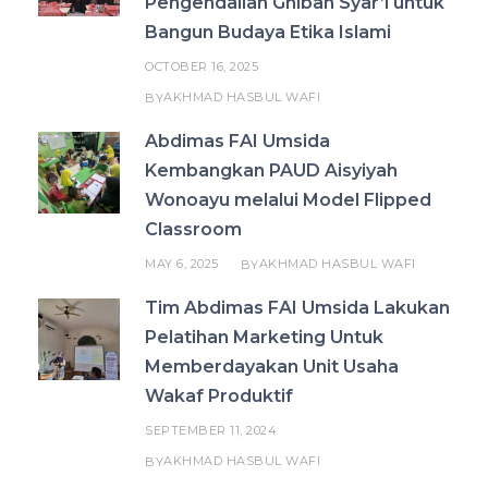
Pengendalian Ghibah Syar’i untuk
Bangun Budaya Etika Islami
OCTOBER 16, 2025
AKHMAD HASBUL WAFI
BY
Abdimas FAI Umsida
Kembangkan PAUD Aisyiyah
Wonoayu melalui Model Flipped
Classroom
MAY 6, 2025
AKHMAD HASBUL WAFI
BY
Tim Abdimas FAI Umsida Lakukan
Pelatihan Marketing Untuk
Memberdayakan Unit Usaha
Wakaf Produktif
SEPTEMBER 11, 2024
AKHMAD HASBUL WAFI
BY