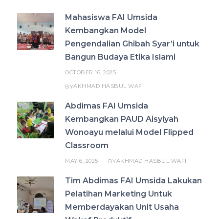
Mahasiswa FAI Umsida
Kembangkan Model
Pengendalian Ghibah Syar’i untuk
Bangun Budaya Etika Islami
OCTOBER 16, 2025
AKHMAD HASBUL WAFI
BY
Abdimas FAI Umsida
Kembangkan PAUD Aisyiyah
Wonoayu melalui Model Flipped
Classroom
MAY 6, 2025
AKHMAD HASBUL WAFI
BY
Tim Abdimas FAI Umsida Lakukan
Pelatihan Marketing Untuk
Memberdayakan Unit Usaha