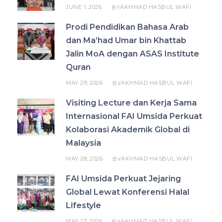
JUNE 1, 2026
AKHMAD HASBUL WAFI
BY
Prodi Pendidikan Bahasa Arab
dan Ma’had Umar bin Khattab
Jalin MoA dengan ASAS Institute
Quran
MAY 29, 2026
AKHMAD HASBUL WAFI
BY
Visiting Lecture dan Kerja Sama
Internasional FAI Umsida Perkuat
Kolaborasi Akademik Global di
Malaysia
MAY 28, 2026
AKHMAD HASBUL WAFI
BY
FAI Umsida Perkuat Jejaring
Global Lewat Konferensi Halal
Lifestyle
MAY 27, 2026
AKHMAD HASBUL WAFI
BY