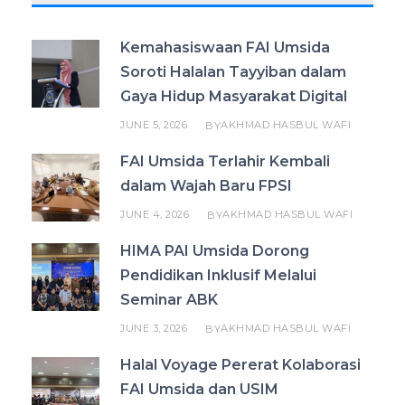
Kemahasiswaan FAI Umsida
Soroti Halalan Tayyiban dalam
Gaya Hidup Masyarakat Digital
JUNE 5, 2026
AKHMAD HASBUL WAFI
BY
FAI Umsida Terlahir Kembali
dalam Wajah Baru FPSI
JUNE 4, 2026
AKHMAD HASBUL WAFI
BY
HIMA PAI Umsida Dorong
Pendidikan Inklusif Melalui
Seminar ABK
JUNE 3, 2026
AKHMAD HASBUL WAFI
BY
Halal Voyage Pererat Kolaborasi
FAI Umsida dan USIM