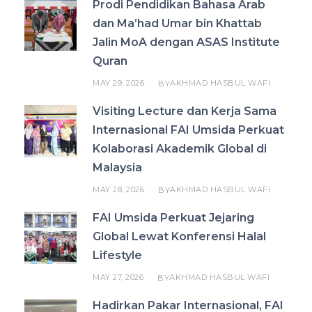
Prodi Pendidikan Bahasa Arab
dan Ma’had Umar bin Khattab
Jalin MoA dengan ASAS Institute
Quran
MAY 29, 2026
AKHMAD HASBUL WAFI
BY
Visiting Lecture dan Kerja Sama
Internasional FAI Umsida Perkuat
Kolaborasi Akademik Global di
Malaysia
MAY 28, 2026
AKHMAD HASBUL WAFI
BY
FAI Umsida Perkuat Jejaring
Global Lewat Konferensi Halal
Lifestyle
MAY 27, 2026
AKHMAD HASBUL WAFI
BY
Hadirkan Pakar Internasional, FAI