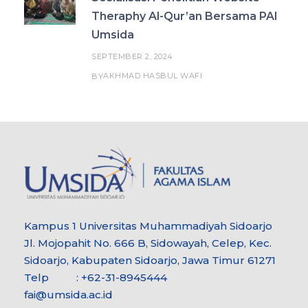
Theraphy Al-Qur’an Bersama PAI
Umsida
SEPTEMBER 2, 2024
AKHMAD HASBUL WAFI
BY
Kampus 1 Universitas Muhammadiyah Sidoarjo
Jl. Mojopahit No. 666 B, Sidowayah, Celep, Kec.
Sidoarjo, Kabupaten Sidoarjo, Jawa Timur 61271
Telp : +62-31-8945444
fai@umsida.ac.id