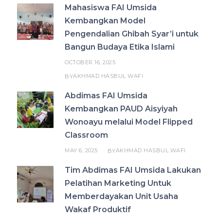
Mahasiswa FAI Umsida
Kembangkan Model
Pengendalian Ghibah Syar’i untuk
Bangun Budaya Etika Islami
OCTOBER 16, 2025
AKHMAD HASBUL WAFI
BY
Abdimas FAI Umsida
Kembangkan PAUD Aisyiyah
Wonoayu melalui Model Flipped
Classroom
MAY 6, 2025
AKHMAD HASBUL WAFI
BY
Tim Abdimas FAI Umsida Lakukan
Pelatihan Marketing Untuk
Memberdayakan Unit Usaha
Wakaf Produktif