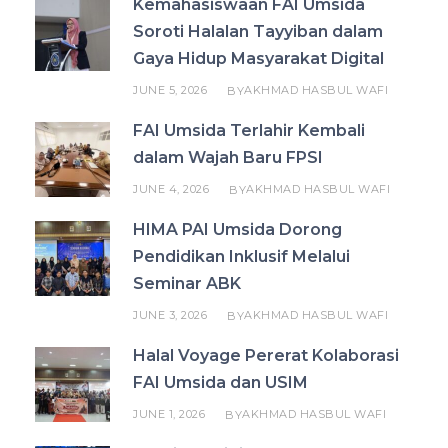
Kemahasiswaan FAI Umsida
Soroti Halalan Tayyiban dalam
Gaya Hidup Masyarakat Digital
JUNE 5, 2026
AKHMAD HASBUL WAFI
BY
FAI Umsida Terlahir Kembali
dalam Wajah Baru FPSI
JUNE 4, 2026
AKHMAD HASBUL WAFI
BY
HIMA PAI Umsida Dorong
Pendidikan Inklusif Melalui
Seminar ABK
JUNE 3, 2026
AKHMAD HASBUL WAFI
BY
Halal Voyage Pererat Kolaborasi
FAI Umsida dan USIM
JUNE 1, 2026
AKHMAD HASBUL WAFI
BY