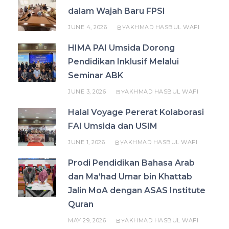
dalam Wajah Baru FPSI
JUNE 4, 2026
AKHMAD HASBUL WAFI
BY
HIMA PAI Umsida Dorong
Pendidikan Inklusif Melalui
Seminar ABK
JUNE 3, 2026
AKHMAD HASBUL WAFI
BY
Halal Voyage Pererat Kolaborasi
FAI Umsida dan USIM
JUNE 1, 2026
AKHMAD HASBUL WAFI
BY
Prodi Pendidikan Bahasa Arab
dan Ma’had Umar bin Khattab
Jalin MoA dengan ASAS Institute
Quran
MAY 29, 2026
AKHMAD HASBUL WAFI
BY