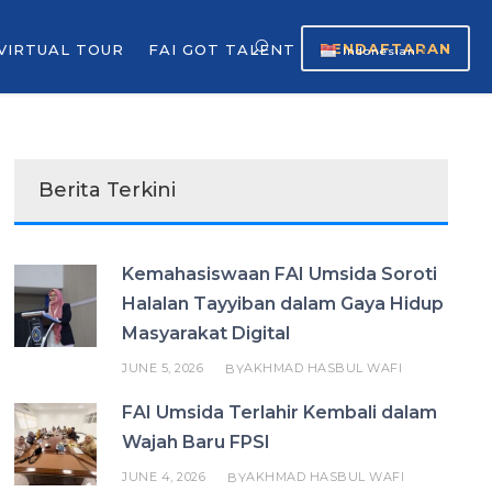
PENDAFTARAN
VIRTUAL TOUR
FAI GOT TALENT
Indonesian
▼
Berita Terkini
Kemahasiswaan FAI Umsida Soroti
Halalan Tayyiban dalam Gaya Hidup
Masyarakat Digital
JUNE 5, 2026
AKHMAD HASBUL WAFI
BY
FAI Umsida Terlahir Kembali dalam
Wajah Baru FPSI
JUNE 4, 2026
AKHMAD HASBUL WAFI
BY