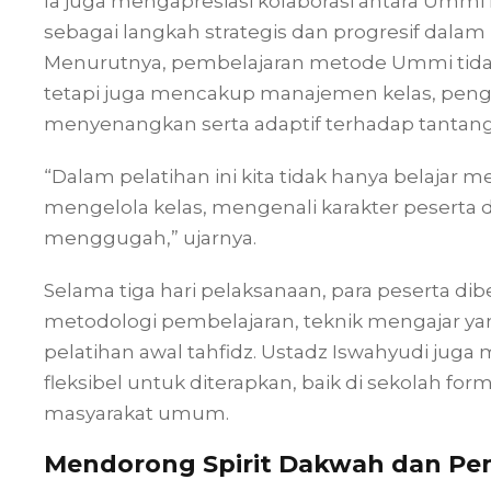
Ia juga mengapresiasi kolaborasi antara Umm
sebagai langkah strategis dan progresif dala
Menurutnya, pembelajaran metode Ummi tida
tetapi juga mencakup manajemen kelas, pengu
menyenangkan serta adaptif terhadap tantan
“Dalam pelatihan ini kita tidak hanya belajar
mengelola kelas, mengenali karakter peserta 
menggugah,” ujarnya.
Selama tiga hari pelaksanaan, para peserta dib
metodologi pembelajaran, teknik mengajar ya
pelatihan awal tahfidz. Ustadz Iswahyudi j
fleksibel untuk diterapkan, baik di sekolah f
masyarakat umum.
Mendorong Spirit Dakwah dan Pe