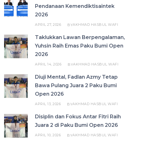
Pendanaan Kemendiktisaintek
2026
APRIL 27, 2026
AKHMAD HASBUL WAFI
BY
Taklukkan Lawan Berpengalaman,
Yuhsin Raih Emas Paku Bumi Open
2026
APRIL 14, 2026
AKHMAD HASBUL WAFI
BY
Diuji Mental, Fadlan Azmy Tetap
Bawa Pulang Juara 2 Paku Bumi
Open 2026
APRIL 13, 2026
AKHMAD HASBUL WAFI
BY
Disiplin dan Fokus Antar Fitri Raih
Juara 2 di Paku Bumi Open 2026
APRIL 10, 2026
AKHMAD HASBUL WAFI
BY