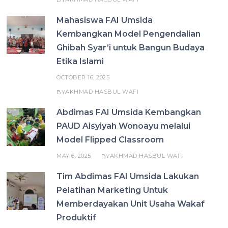
Mahasiswa FAI Umsida
Kembangkan Model Pengendalian
Ghibah Syar’i untuk Bangun Budaya
Etika Islami
OCTOBER 16, 2025
AKHMAD HASBUL WAFI
BY
Abdimas FAI Umsida Kembangkan
PAUD Aisyiyah Wonoayu melalui
Model Flipped Classroom
MAY 6, 2025
AKHMAD HASBUL WAFI
BY
Tim Abdimas FAI Umsida Lakukan
Pelatihan Marketing Untuk
Memberdayakan Unit Usaha Wakaf
Produktif