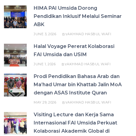
HIMA PAI Umsida Dorong
Pendidikan Inklusif Melalui Seminar
ABK
JUNE 3, 2026
AKHMAD HASBUL WAFI
BY
Halal Voyage Pererat Kolaborasi
FAI Umsida dan USIM
JUNE 1, 2026
AKHMAD HASBUL WAFI
BY
Prodi Pendidikan Bahasa Arab dan
Ma’had Umar bin Khattab Jalin MoA
dengan ASAS Institute Quran
MAY 29, 2026
AKHMAD HASBUL WAFI
BY
Visiting Lecture dan Kerja Sama
Internasional FAI Umsida Perkuat
Kolaborasi Akademik Global di