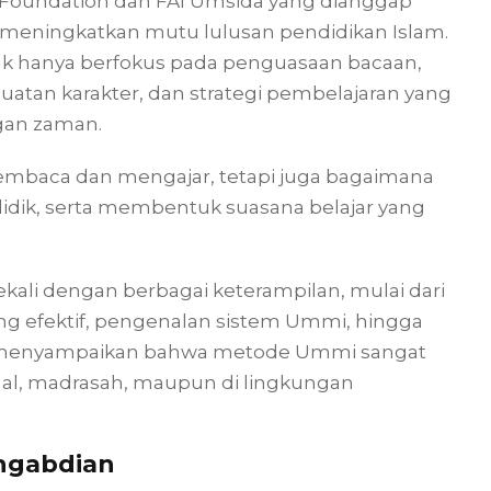
i Foundation dan FAI Umsida yang dianggap
m meningkatkan mutu lulusan pendidikan Islam.
k hanya berfokus pada penguasaan bacaan,
atan karakter, dan strategi pembelajaran yang
gan zaman.
 membaca dan mengajar, tetapi juga bagaimana
didik, serta membentuk suasana belajar yang
ekali dengan berbagai keterampilan, mulai dari
ng efektif, pengenalan sistem Ummi, hingga
uga menyampaikan bahwa metode Ummi sangat
ormal, madrasah, maupun di lingkungan
ngabdian