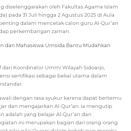
ng diselenggarakan oleh Fakultas Agama Islam
) pada 31 Juli hingga 2 Agustus 2025 di Aula
 penting dalam mencetak calon guru Al-Qur’an
rhadap perkembangan zaman.
Dosen dan Mahasiswa Umsida Bantu Mudahkan
f dari Koordinator Ummi Wilayah Sidoarjo,
nsi sertifikasi sebagai bekal utama dalam
rstandar.
ali dengan rasa syukur karena dapat bertemu
jar dan mengajarkan Al-Qur’an. Ia mengutip
 adalah yang belajar Al-Qur’an dan
giatan ini merupakan bagian dari orang-orang
rat nilai-nilai Qurani dalam kehidupan mereka.