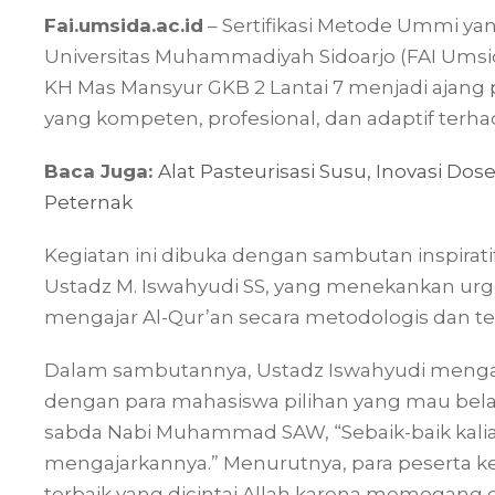
Fai.umsida.ac.id
– Sertifikasi Metode Ummi ya
Universitas Muhammadiyah Sidoarjo (FAI Umsida
KH Mas Mansyur GKB 2 Lantai 7 menjadi ajang
yang kompeten, profesional, dan adaptif te
Baca Juga:
Alat Pasteurisasi Susu, Inovasi 
Peternak
Kegiatan ini dibuka dengan sambutan inspirati
Ustadz M. Iswahyudi SS, yang menekankan urge
mengajar Al-Qur’an secara metodologis dan te
Dalam sambutannya, Ustadz Iswahyudi mengaw
dengan para mahasiswa pilihan yang mau bela
sabda Nabi Muhammad SAW, “Sebaik-baik kalian
mengajarkannya.” Menurutnya, para peserta ke
terbaik yang dicintai Allah karena memegang e