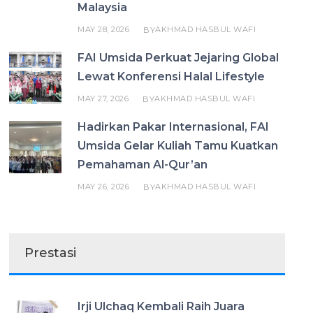
Malaysia
MAY 28, 2026
AKHMAD HASBUL WAFI
BY
FAI Umsida Perkuat Jejaring Global
Lewat Konferensi Halal Lifestyle
MAY 27, 2026
AKHMAD HASBUL WAFI
BY
Hadirkan Pakar Internasional, FAI
Umsida Gelar Kuliah Tamu Kuatkan
Pemahaman Al-Qur’an
MAY 26, 2026
AKHMAD HASBUL WAFI
BY
Prestasi
Irji Ulchaq Kembali Raih Juara