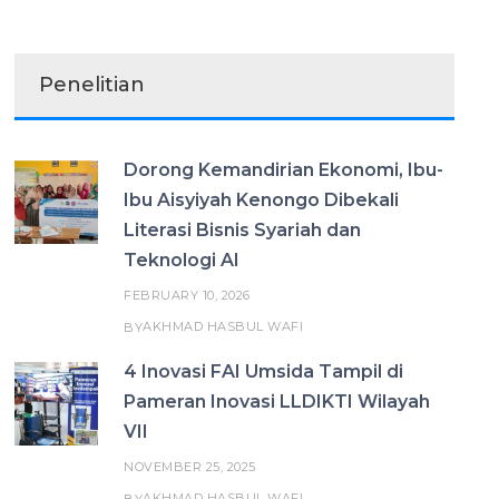
Penelitian
Dorong Kemandirian Ekonomi, Ibu-
Ibu Aisyiyah Kenongo Dibekali
Literasi Bisnis Syariah dan
Teknologi AI
FEBRUARY 10, 2026
AKHMAD HASBUL WAFI
BY
4 Inovasi FAI Umsida Tampil di
Pameran Inovasi LLDIKTI Wilayah
VII
NOVEMBER 25, 2025
AKHMAD HASBUL WAFI
BY