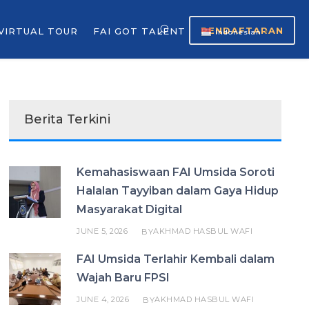
PENDAFTARAN
VIRTUAL TOUR
FAI GOT TALENT
Indonesian
▼
Berita Terkini
Kemahasiswaan FAI Umsida Soroti
Halalan Tayyiban dalam Gaya Hidup
Masyarakat Digital
JUNE 5, 2026
AKHMAD HASBUL WAFI
BY
FAI Umsida Terlahir Kembali dalam
Wajah Baru FPSI
JUNE 4, 2026
AKHMAD HASBUL WAFI
BY