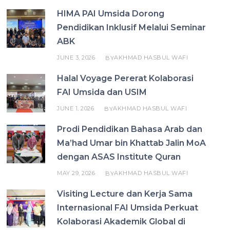
HIMA PAI Umsida Dorong
Pendidikan Inklusif Melalui Seminar
ABK
JUNE 3, 2026
AKHMAD HASBUL WAFI
BY
Halal Voyage Pererat Kolaborasi
FAI Umsida dan USIM
JUNE 1, 2026
AKHMAD HASBUL WAFI
BY
Prodi Pendidikan Bahasa Arab dan
Ma’had Umar bin Khattab Jalin MoA
dengan ASAS Institute Quran
MAY 29, 2026
AKHMAD HASBUL WAFI
BY
Visiting Lecture dan Kerja Sama
Internasional FAI Umsida Perkuat
Kolaborasi Akademik Global di