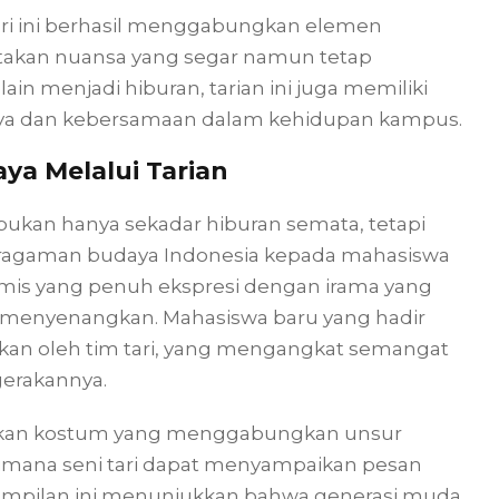
ri ini berhasil menggabungkan elemen
takan nuansa yang segar namun tetap
n menjadi hiburan, tarian ini juga memiliki
ya dan kebersamaan dalam kehidupan kampus.
a Melalui Tarian
ukan hanya sekadar hiburan semata, tetapi
ragaman budaya Indonesia kepada mahasiswa
mis yang penuh ekspresi dengan irama yang
 menyenangkan. Mahasiswa baru yang hadir
lkan oleh tim tari, yang mengangkat semangat
erakannya.
akan kostum yang menggabungkan unsur
imana seni tari dapat menyampaikan pesan
ampilan ini menunjukkan bahwa generasi muda,