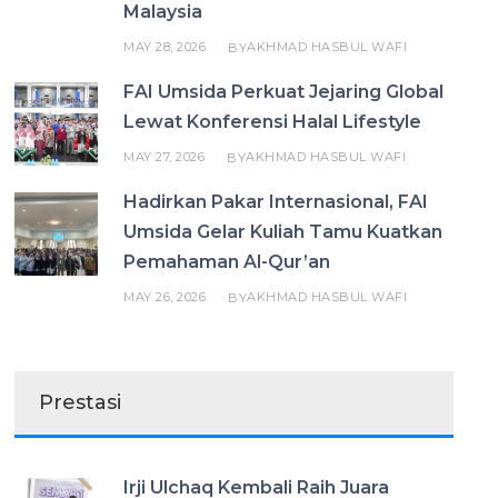
Malaysia
MAY 28, 2026
AKHMAD HASBUL WAFI
BY
FAI Umsida Perkuat Jejaring Global
Lewat Konferensi Halal Lifestyle
MAY 27, 2026
AKHMAD HASBUL WAFI
BY
Hadirkan Pakar Internasional, FAI
Umsida Gelar Kuliah Tamu Kuatkan
Pemahaman Al-Qur’an
MAY 26, 2026
AKHMAD HASBUL WAFI
BY
Prestasi
Irji Ulchaq Kembali Raih Juara