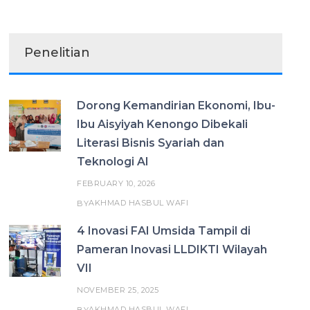
Penelitian
Dorong Kemandirian Ekonomi, Ibu-
Ibu Aisyiyah Kenongo Dibekali
Literasi Bisnis Syariah dan
Teknologi AI
FEBRUARY 10, 2026
AKHMAD HASBUL WAFI
BY
4 Inovasi FAI Umsida Tampil di
Pameran Inovasi LLDIKTI Wilayah
VII
NOVEMBER 25, 2025
AKHMAD HASBUL WAFI
BY