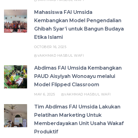
Mahasiswa FAI Umsida
Kembangkan Model Pengendalian
Ghibah Syar’i untuk Bangun Budaya
Etika Islami
OCTOBER 16, 2025
AKHMAD HASBUL WAFI
BY
Abdimas FAI Umsida Kembangkan
PAUD Aisyiyah Wonoayu melalui
Model Flipped Classroom
MAY 6, 2025
AKHMAD HASBUL WAFI
BY
Tim Abdimas FAI Umsida Lakukan
Pelatihan Marketing Untuk
Memberdayakan Unit Usaha Wakaf
Produktif