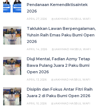
Pendanaan Kemendiktisaintek
2026
APRIL 27, 2026
AKHMAD HASBUL WAFI
BY
Taklukkan Lawan Berpengalaman,
Yuhsin Raih Emas Paku Bumi Open
2026
APRIL 14, 2026
AKHMAD HASBUL WAFI
BY
Diuji Mental, Fadlan Azmy Tetap
Bawa Pulang Juara 2 Paku Bumi
Open 2026
APRIL 13, 2026
AKHMAD HASBUL WAFI
BY
Disiplin dan Fokus Antar Fitri Raih
Juara 2 di Paku Bumi Open 2026
APRIL 10, 2026
AKHMAD HASBUL WAFI
BY