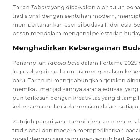
Tarian
Tabola
yang dibawakan oleh tujuh pena
tradisional dengan sentuhan modern, mencip
mempertahankan esensi budaya Indonesia. Selai
pesan mendalam mengenai pelestarian buda
Menghadirkan Keberagaman Buday
Penampilan
Tabola bale
dalam Fortama 2025 b
juga sebagai media untuk mengenalkan kebe
baru. Tarian ini menggabungkan gerakan dina
memikat, menjadikannya sarana edukasi yang
pun terkesan dengan kreativitas yang ditampi
kebersamaan dan kekompakan dalam setiap g
Ketujuh penari yang tampil dengan mengen
tradisional dan modern memperlihatkan baga
moral dengan cara yang menyentuh hati. Pen