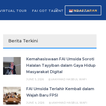
PENDAFTARAN
VIRTUAL TOUR
FAI GOT TALENT
Indonesian
▼
Berita Terkini
Kemahasiswaan FAI Umsida Soroti
Halalan Tayyiban dalam Gaya Hidup
Masyarakat Digital
JUNE 5, 2026
AKHMAD HASBUL WAFI
BY
FAI Umsida Terlahir Kembali dalam
Wajah Baru FPSI
JUNE 4, 2026
AKHMAD HASBUL WAFI
BY