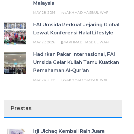
Malaysia
MAY 28, 2026
AKHMAD HASBUL WAFI
BY
FAI Umsida Perkuat Jejaring Global
Lewat Konferensi Halal Lifestyle
MAY 27, 2026
AKHMAD HASBUL WAFI
BY
Hadirkan Pakar Internasional, FAI
Umsida Gelar Kuliah Tamu Kuatkan
Pemahaman Al-Qur’an
MAY 26, 2026
AKHMAD HASBUL WAFI
BY
Prestasi
Irji Ulchaq Kembali Raih Juara