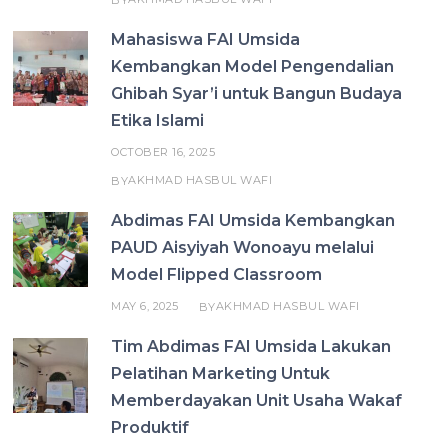
Mahasiswa FAI Umsida
Kembangkan Model Pengendalian
Ghibah Syar’i untuk Bangun Budaya
Etika Islami
OCTOBER 16, 2025
AKHMAD HASBUL WAFI
BY
Abdimas FAI Umsida Kembangkan
PAUD Aisyiyah Wonoayu melalui
Model Flipped Classroom
MAY 6, 2025
AKHMAD HASBUL WAFI
BY
Tim Abdimas FAI Umsida Lakukan
Pelatihan Marketing Untuk
Memberdayakan Unit Usaha Wakaf
Produktif