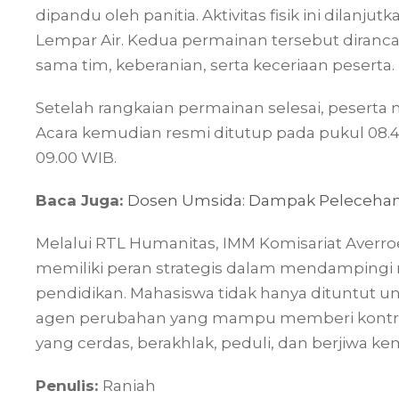
dipandu oleh panitia. Aktivitas fisik ini dilan
Lempar Air. Kedua permainan tersebut dira
sama tim, keberanian, serta keceriaan peserta.
Setelah rangkaian permainan selesai, peserta m
Acara kemudian resmi ditutup pada pukul 08.4
09.00 WIB.
Baca Juga:
Dosen Umsida: Dampak Pelecehan 
Melalui RTL Humanitas, IMM Komisariat Ave
memiliki peran strategis dalam mendampingi 
pendidikan. Mahasiswa tidak hanya dituntut un
agen perubahan yang mampu memberi kontri
yang cerdas, berakhlak, peduli, dan berjiwa k
Penulis:
Raniah