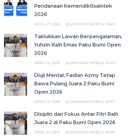
Pendanaan Kemendiktisaintek
2026
APRIL 27, 2026
AKHMAD HASBUL WAFI
BY
Taklukkan Lawan Berpengalaman,
Yuhsin Raih Emas Paku Bumi Open
2026
APRIL 14, 2026
AKHMAD HASBUL WAFI
BY
Diuji Mental, Fadlan Azmy Tetap
Bawa Pulang Juara 2 Paku Bumi
Open 2026
APRIL 13, 2026
AKHMAD HASBUL WAFI
BY
Disiplin dan Fokus Antar Fitri Raih
Juara 2 di Paku Bumi Open 2026
APRIL 10, 2026
AKHMAD HASBUL WAFI
BY