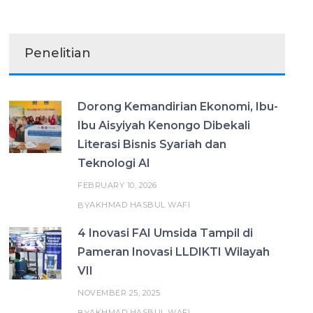
Penelitian
Dorong Kemandirian Ekonomi, Ibu-
Ibu Aisyiyah Kenongo Dibekali
Literasi Bisnis Syariah dan
Teknologi AI
FEBRUARY 10, 2026
AKHMAD HASBUL WAFI
BY
4 Inovasi FAI Umsida Tampil di
Pameran Inovasi LLDIKTI Wilayah
VII
NOVEMBER 25, 2025
AKHMAD HASBUL WAFI
BY