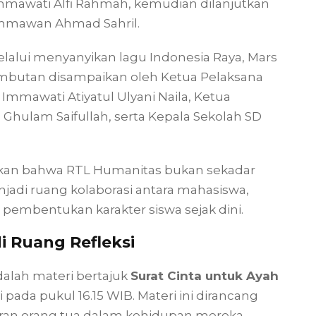
 Immawati Alfi Rahmah, kemudian dilanjutkan
Immawan Ahmad Sahril.
lui menyanyikan lagu Indonesia Raya, Mars
ambutan disampaikan oleh Ketua Pelaksana
mmawati Atiyatul Ulyani Naila, Ketua
ulam Saifullah, serta Kepala Sekolah SD
kkan bahwa RTL Humanitas bukan sekadar
njadi ruang kolaborasi antara mahasiswa,
pembentukan karakter siswa sejak dini.
i Ruang Refleksi
alah materi bertajuk
Surat Cinta untuk Ayah
da pukul 16.15 WIB. Materi ini dirancang
an orang tua dalam kehidupan mereka.