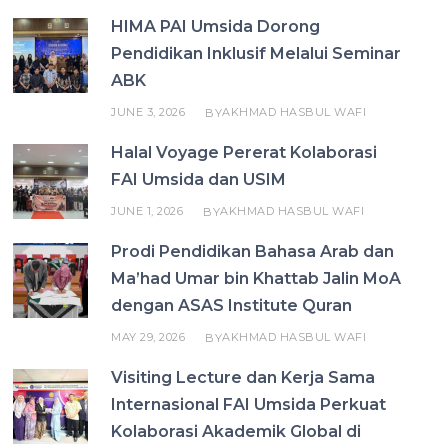
HIMA PAI Umsida Dorong
Pendidikan Inklusif Melalui Seminar
ABK
JUNE 3, 2026
AKHMAD HASBUL WAFI
BY
Halal Voyage Pererat Kolaborasi
FAI Umsida dan USIM
JUNE 1, 2026
AKHMAD HASBUL WAFI
BY
Prodi Pendidikan Bahasa Arab dan
Ma’had Umar bin Khattab Jalin MoA
dengan ASAS Institute Quran
MAY 29, 2026
AKHMAD HASBUL WAFI
BY
Visiting Lecture dan Kerja Sama
Internasional FAI Umsida Perkuat
Kolaborasi Akademik Global di