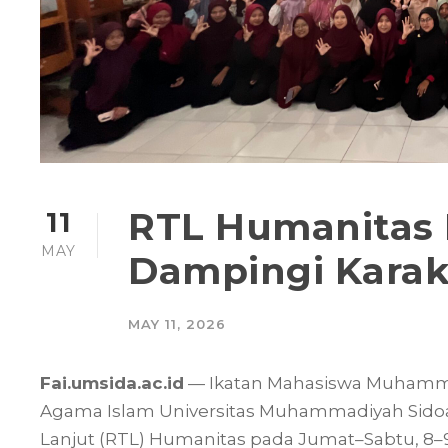
RTL Humanitas 
11
MAY
Dampingi Karak
MAY 11, 2026
Fai.umsida.ac.id
— Ikatan Mahasiswa Muhammad
Agama Islam Universitas Muhammadiyah Sidoa
Lanjut (RTL) Humanitas pada Jumat–Sabtu, 8–