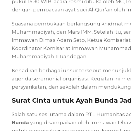
pukul 15.30 WIB, acara resmi dibuka oleh MC,
dengan pembacaan ayat suci Al-Qur’an oleh 
Suasana pembukaan berlangsung khidmat mela
Muhammadiyah, dan Mars IMM. Setelah itu, s
Immawan Dimas Adam Seto, Ketua Komisariat I
Koordinator Komisariat Immawan Muhammad Gh
Muhammadiyah 11 Randegan.
Kehadiran berbagai unsur tersebut menunju
agenda seremonial organisasi. Kegiatan ini me
persyarikatan, dan sekolah dalam mendukung 
Surat Cinta untuk Ayah Bunda Jad
Salah satu sesi utama dalam RTL Humanitas ad
Bunda
yang disampaikan oleh Immawan Dhavi pa
untuk mengajak siswa memahami kembali per